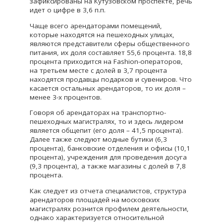
зафиксированы на Кутузовском проспекте, речь
идет о цифре в 3,6 п.п.
Чаще всего арендаторами помещений,
которые находятся на пешеходных улицах,
являются представители сферы общественного
питания, их доля составляет 55,6 процента. 18,8
процента приходится на Fashion-операторов,
на третьем месте с долей в 3,7 процента
находятся продавцы подарков и сувениров. Что
касается остальных арендаторов, то их доля –
менее 3-х процентов.
Говоря об арендаторах на транспортно-
пешеходных магистралях, то и здесь лидером
является общепит (его доля – 41,5 процента).
Далее также следуют модные бутики (6,3
процента), банковские отделения и офисы (10,1
процента), учреждения для проведения досуга
(9,3 процента), а также магазины с долей в 7,8
процента.
Как следует из отчета специалистов, структура
арендаторов площадей на московских
магистралях рознится профилем деятельности,
однако характеризуется относительной