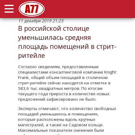
Раскрыть/
свернуть
меню
11 декабря 2019 21:23
О компании
В российской столице
уменьшилась средняя
Наши арендаторы
площадь помещений в стрит-
Для брокеров
ритейле
Новости
Согласно сведениям, предоставленным
специалистами консалтинговой компании Knight
Frank, общий объем площадей в столичном
Контакты
стрит-ритейле сейчас находится на отметке в
583,6 тыс. квадратных метров. По итогам
текущего года прироста в количестве новых
предложений зафиксировано не было.
Эксперты отмечают, что количество свободных
площадей уменьшилось в помещениях,
которые расположены вдоль крупных
магистралей, а также на Садовом кольце.
Максимальные показатели снижения были