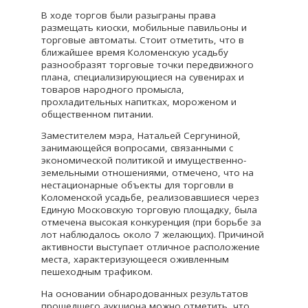
В ходе торгов были разыграны права
размещать киоски, мобильные павильоны и
торговые автоматы. Стоит отметить, что в
ближайшее время Коломенскую усадьбу
разнообразят торговые точки передвижного
плана, специализирующиеся на сувенирах и
товаров народного промысла,
прохладительных напитках, мороженом и
общественном питании.
Заместителем мэра, Натальей Сергуниной,
занимающейся вопросами, связанными с
экономической политикой и имущественно-
земельными отношениями, отмечено, что на
нестационарные объекты для торговли в
Коломенской усадьбе, реализовавшиеся через
Единую Московскую торговую площадку, была
отмечена высокая конкуренция (при борьбе за
лот наблюдалось около 7 желающих). Причиной
активности выступает отличное расположение
места, характеризующееся оживленным
пешеходным трафиком.
На основании обнародованных результатов
прошедшего аукциона можно отметить, что